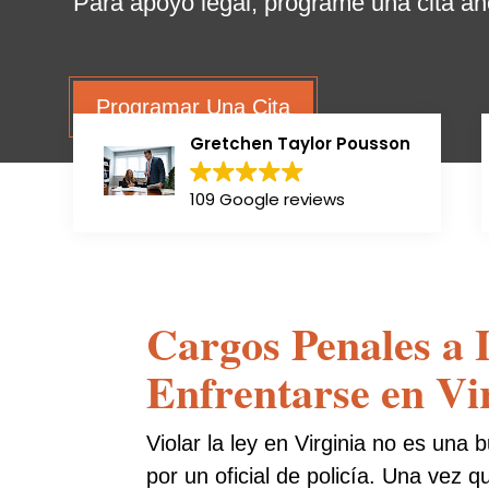
Para apoyo legal, programe una cita ah
Programar Una Cita
Gretchen Taylor Pousson
109 Google reviews
Cargos Penales a
Enfrentarse en Vi
Violar la ley en Virginia no es una
por un oficial de policía. Una vez q