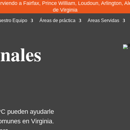
viendo a Fairfax, Prince William, Loudoun, Arlington, Al
de Virginia
estro Equipo
Áreas de práctica
Areas Servidas
nales
 PC pueden ayudarle
comunes en Virginia.