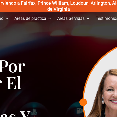
viendo a Fairfax, Prince William, Loudoun, Arlington, Al
de Virginia
po
Áreas de práctica
Areas Servidas
Testimonio
Por
 El
as Y