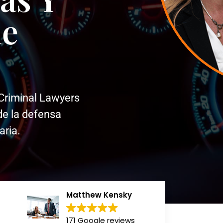
de
Criminal Lawyers
de la defensa
aria.
Matthew Kensky
171 Google reviews