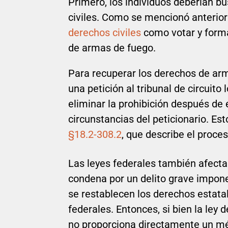
Primero, los individuos deberían b
civiles. Como se mencionó anterio
derechos civiles
como votar y forma
de armas de fuego.
Para recuperar los derechos de arm
una petición al tribunal de circuito 
eliminar la prohibición después de 
circunstancias del peticionario. Es
§18.2-308.2
, que describe el proces
Las leyes federales también afectan
condena por un delito grave impone 
se restablecen los derechos estata
federales. Entonces, si bien la ley 
no proporciona directamente un mé