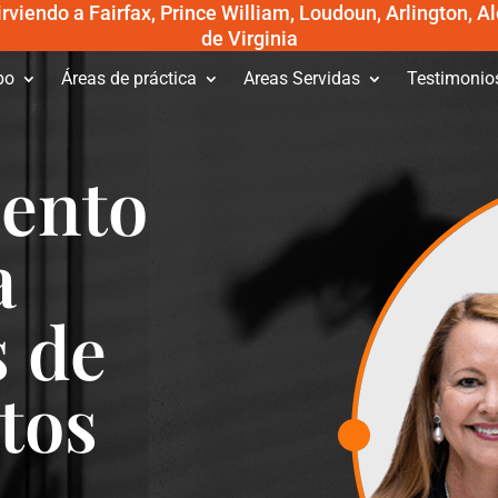
viendo a Fairfax, Prince William, Loudoun, Arlington, Al
de Virginia
po
Áreas de práctica
Areas Servidas
Testimonio
iento
a
s de
itos