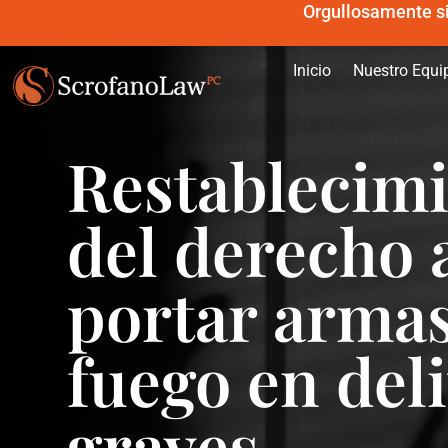
Orgullosamente sir
Inicio
Nuestro Equi
Restablecim
del derecho 
portar arma
fuego en del
graves